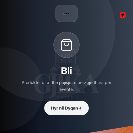
Bli
Produkte, qira dhe pajisje të përzgjedhura për
evente.
Hyr në Dyqan
→