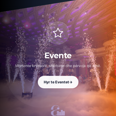
Evente
Momente kryesore, shërbime dhe përvoja që vijnë.
Hyr te Eventet
→